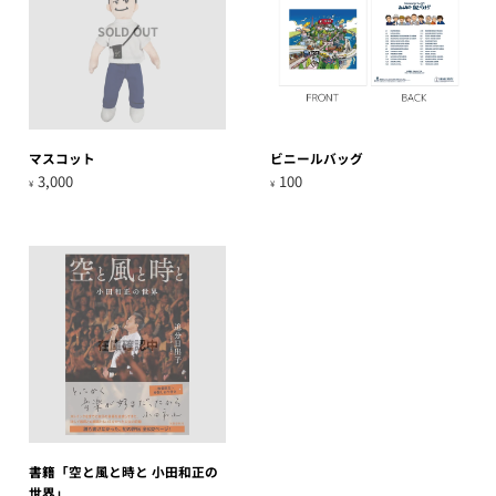
SOLD OUT
マスコット
ビニールバッグ
3,000
100
¥
¥
在庫確認中
書籍「空と風と時と 小田和正の
世界」